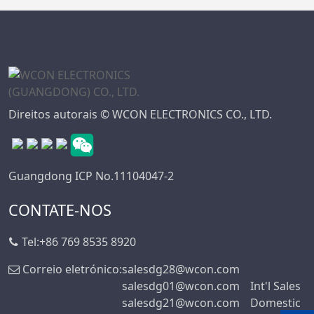
Direitos autorais © WCON ELECTRONICS CO., LTD.
Guangdong ICP No.11104047-2
CONTATE-NOS
Tel:
+86 769 8535 8920
Correio eletrónico:
salesdg28@wcon.com
salesdg01@wcon.com
Int'l Sales
salesdg21@wcon.com
Domestic