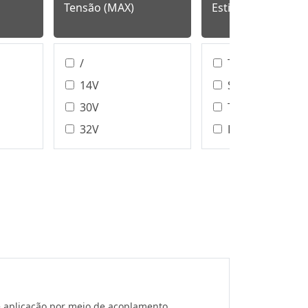
Tensão (MAX)
Estilo de terminaç
/
T/H、SMT
14V
SMT
30V
T/H
32V
DIP
40V
Tipo De
Montagem De
48V
Ligação De Fio
50V
DIP/SMT
60V
IDC
100V
Friso
125V
Solda
150V
150 V
 aplicação por meio de acoplamento