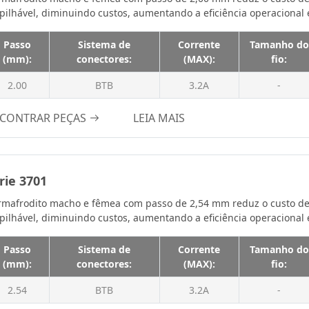
ilhável, diminuindo custos, aumentando a eficiência operacional 
1.2A
2.0UMA
Passo
Sistema de
Corrente
Tamanho do
(mm):
conectores:
(MAX):
fio:
2.0 A
2,0A
2.00
BTB
3.2A
-
2,5A
CONTRAR PEÇAS
LEIA MAIS
2.1A
2.4A
3.0UMA
rie 3701
3,0A
mafrodito macho e fêmea com passo de 2,54 mm reduz o custo de
3A
ilhável, diminuindo custos, aumentando a eficiência operacional e
3.0A
Passo
Sistema de
Corrente
Tamanho do
3,9A
(mm):
conectores:
(MAX):
fio:
3.2A
2.54
BTB
3.2A
-
4A