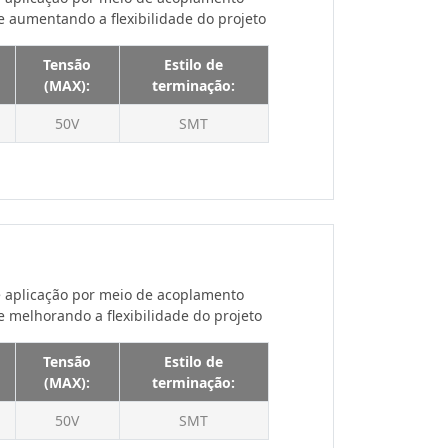
e aumentando a flexibilidade do projeto
160V
175V
Tensão
Estilo de
(MAX):
terminação:
200V
225V
50V
SMT
250V
250 V
300V
300 V
350V
 aplicação por meio de acoplamento
400V
 melhorando a flexibilidade do projeto
450V
Tensão
Estilo de
500V
(MAX):
terminação:
600V
50V
SMT
630V