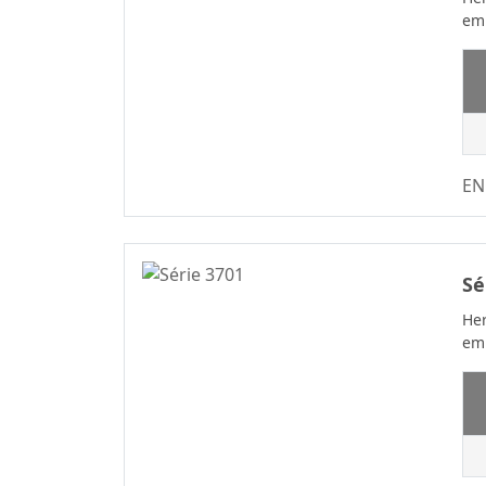
Para Placa De
emp
2.20
Precisão
2.29
Conector De Placa
Para Placa
2.50
Série De
2.54
Conectores Fio A
2.77
EN
Placa
3.00
Série De
3.20
Conectores De Fio
A Placa
3.50
Sé
Conector De Fio A
3.50*2.50
Her
Placa
3.81
emp
Série Conectron
3.96
Wire To Board
4.00
Série WF2011
4.14
Série Padrão
4.19