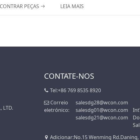
CONTRAR PEÇAS
LEIA MAIS
4.0A
4.7A
m
4.8A
5.0A
5A
7.0UMA
7,0A
CONTATE-NOS
8.0A
8.0UMA
Tel:
+86 769 8535 8920
9,5A
Correio
salesdg28@wcon.com
, LTD.
9.0A
eletrónico:
salesdg01@wcon.com
Int
salesdg21@wcon.com
Do
10,0A
Sa
10,0 UMA
Adicionar
:
No.15 Wenming Rd.Daning,
12.0 A