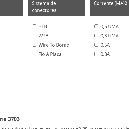
Sistema de
Corrente (MAX)
conectores
BTB
0,5 UMA
WTB
0,3 UMA
Wire To Borad
0,5A
Fio A Placa
0,8A
Bloco Terminal
/
Conector Circular
0,75A
Board To Board
0,75 UMA
WTW
0.5A
WTB、BTB
1,0A
WTB、WTW
1.0UMA
m
rie 3703
1.0A
1,5A
mafrodito macho e fêmea com passo de 2,00 mm reduz o custo de