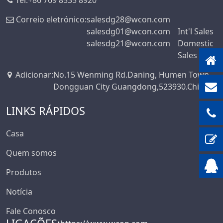
Tel:
+86 769 8535 8920
Correio eletrónico:
salesdg28@wcon.com
salesdg01@wcon.com
Int'l Sales
salesdg21@wcon.com
Domestic
Sales
Adicionar
:
No.15 Wenming Rd.Daning, Humen Town,
Dongguan City Guangdong,523930.China
LINKS RÁPIDOS
Casa
Quem somos
Produtos
Notícia
Fale Conosco