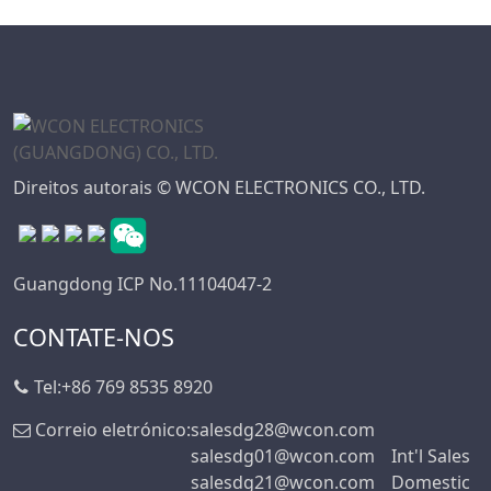
Direitos autorais © WCON ELECTRONICS CO., LTD.
Guangdong ICP No.11104047-2
CONTATE-NOS
Tel:
+86 769 8535 8920
Correio eletrónico:
salesdg28@wcon.com
salesdg01@wcon.com
Int'l Sales
salesdg21@wcon.com
Domestic