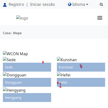
Registro
|
Iniciar sessão
Idioma
Casa
Mapa
Sede
Kunshan
Dongguan
Hefei
Hengyang