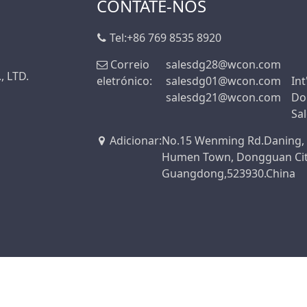
CONTATE-NOS
Tel:
+86 769 8535 8920
Correio
salesdg28@wcon.com
, LTD.
eletrónico:
salesdg01@wcon.com
Int
salesdg21@wcon.com
Do
Sa
Adicionar
:
No.15 Wenming Rd.Daning,
Humen Town, Dongguan Ci
Guangdong,523930.China